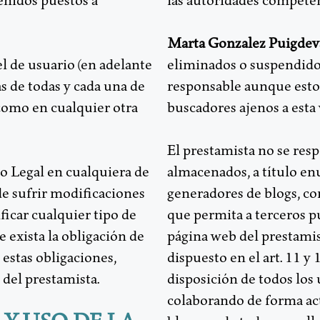
tenidos puestos a
las autoridades competen
Marta Gonzalez Puigdev
l de usuario (en adelante
eliminados o suspendidos
as de todas y cada una de
responsable aunque esto
í como en cualquier otra
buscadores ajenos a esta
El prestamista no se res
o Legal en cualquiera de
almacenados, a título enu
de sufrir modificaciones
generadores de blogs, co
ficar cualquier tipo de
que permita a terceros p
 exista la obligación de
página web del prestami
estas obligaciones,
dispuesto en el art. 11 y
 del prestamista.
disposición de todos los 
colaborando de forma acti