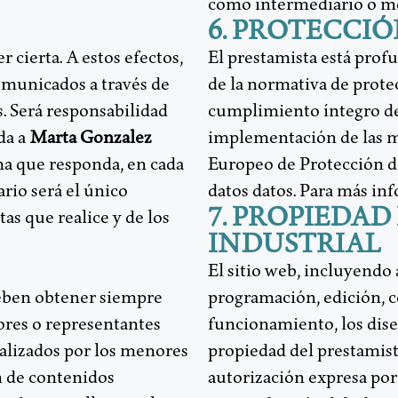
como intermediario o me
6. PROTECCI
r cierta. A estos efectos,
El prestamista está pr
comunicados a través de
de la normativa de protec
s. Será responsabilidad
cumplimiento íntegro de 
da a
Marta Gonzalez
implementación de las m
a que responda, en cada
Europeo de Protección de
ario será el único
datos datos. Para más in
7. PROPIEDAD
as que realice y de los
INDUSTRIAL
El sitio web, incluyendo 
deben obtener siempre
programación, edición, c
ores o representantes
funcionamiento, los diseñ
ealizados por los menores
propiedad del prestamista
n de contenidos
autorización expresa por 