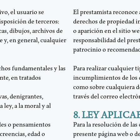
ivo, el usuario se
El prestamista reconoce a
sposición de terceros:
derechos de propiedad in
as, dibujos, archivos de
o aparición en el sitio w
e y, en general, cualquier
responsabilidad del pre
patrocinio o recomendac
rechos fundamentales y las
Para realizar cualquier t
te, en tratados
incumplimientos de los d
como sobre cualquiera de
vas, denigrantes,
través del correo electró
 ley, a la moral y al
8. LEY APLIC
udes o pensamientos
Para la resolución de las
 creencias, edad o
presente página web o de 