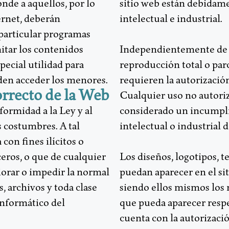
nde a aquellos, por lo
sitio web están debidam
ernet, deberán
intelectual e industrial.
particular programas
mitar los contenidos
Independientemente de la
pecial utilidad para
reproducción total o par
eden acceder los menores.
requieren la autorización
orrecto de la Web
Cualquier uso no autoriz
formidad a la Ley y al
considerado un incumpli
s costumbres. A tal
intelectual o industrial d
 con fines ilícitos o
ceros, o que de cualquier
Los diseños, logotipos, t
iorar o impedir la normal
puedan aparecer en el sit
 archivos y toda clase
siendo ellos mismos los 
nformático del
que pueda aparecer respe
cuenta con la autorizació