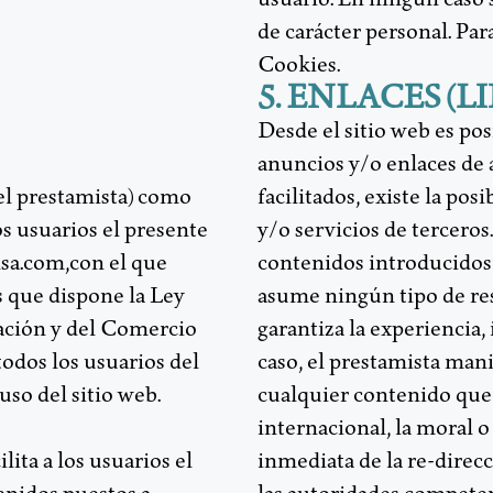
de carácter personal. Par
Cookies.
5. ENLACES (L
Desde el sitio web es pos
anuncios y/o enlaces de a
el prestamista) como
facilitados, existe la po
os usuarios el presente
y/o servicios de tercero
nsa.com,con el que
contenidos introducidos 
 que dispone la Ley
asume ningún tipo de res
mación y del Comercio
garantiza la experiencia,
todos los usuarios del
caso, el prestamista mani
uso del sitio web.
cualquier contenido que 
internacional, la moral o
ilita a los usuarios el
inmediata de la re-direc