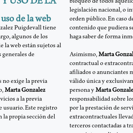
 Y USO DE LA
bloqueo de todos aquello
legislación nacional, o i
 uso de la web
orden público. En caso d
zalez Puigdevall tiene
contenido que pudiera ser
argo, algunos de los
haga saber de forma inme
e la web están sujetos al
s generales de
Asimismo,
Marta Gonzal
contractual o extracontra
afiliados o anunciantes 
s no exige la previa
válido única y exclusiva
o,
Marta Gonzalez
persona y
Marta Gonzale
icios a la previa
responsabilidad sobre lo
usuario. Este registro
por la prestación de serv
 la propia sección del
extracontractuales llevad
terceros contactadas a tr